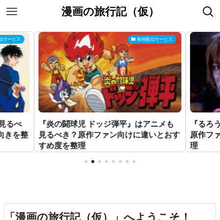
漫画の旅行記（仮）
信サービス
動画配信サービス
見るべ
『炎の闘球児 ドッジ弾平』はアニメも
『るろ
向きを整
見るべき？原作ファン向けに違いとおす
原作フ
すめ度を整理
理
「漫画の旅行記（仮）」へようこそ！