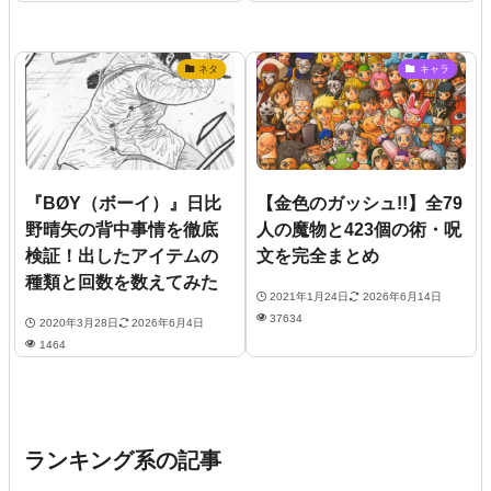
ネタ
キャラ
『BØY（ボーイ）』日比
【金色のガッシュ!!】全79
野晴矢の背中事情を徹底
人の魔物と423個の術・呪
検証！出したアイテムの
文を完全まとめ
種類と回数を数えてみた
2021年1月24日
2026年6月14日
37634
2020年3月28日
2026年6月4日
1464
ランキング系の記事