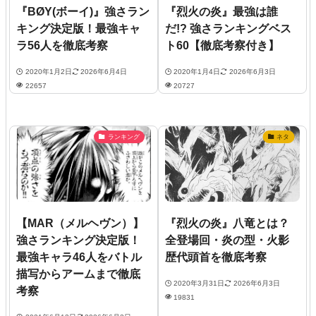
『BØY(ボーイ)』強さラン
『烈火の炎』最強は誰
キング決定版！最強キャ
だ!? 強さランキングベス
ラ56人を徹底考察
ト60【徹底考察付き】
2020年1月2日
2026年6月4日
2020年1月4日
2026年6月3日
22657
20727
ランキング
ネタ
【MAR（メルヘヴン）】
『烈火の炎』八竜とは？
強さランキング決定版！
全登場回・炎の型・火影
最強キャラ46人をバトル
歴代頭首を徹底考察
描写からアームまで徹底
2020年3月31日
2026年6月3日
考察
19831