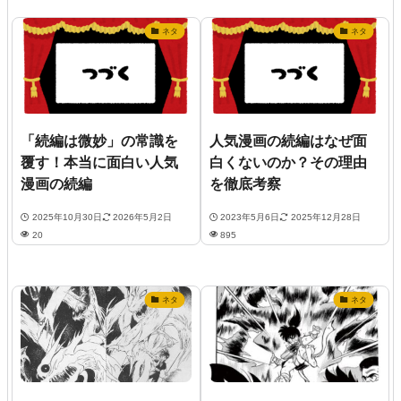
ネタ
ネタ
「続編は微妙」の常識を
人気漫画の続編はなぜ面
覆す！本当に面白い人気
白くないのか？その理由
漫画の続編
を徹底考察
2025年10月30日
2026年5月2日
2023年5月6日
2025年12月28日
20
895
ネタ
ネタ