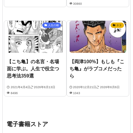
30860
人生の糧
ネタ
【こち亀】の名言・名場
【両津100%】もしも『こ
面に学ぶ。人生で役立つ
ち亀』がラブコメだった
思考法359選
ら
2021年4月4日
2026年6月13日
2020年12月21日
2026年6月6日
8496
1043
電子書籍ストア