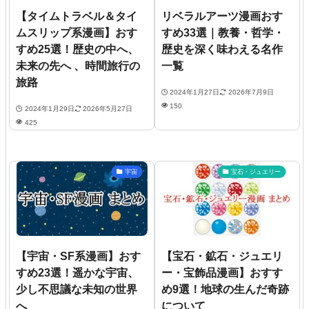
【タイムトラベル＆タイ
リベラルアーツ漫画おす
ムスリップ系漫画】おす
すめ33選｜教養・哲学・
すめ25選！歴史の中へ、
歴史を深く味わえる名作
未来の先へ 、時間旅行の
一覧
旅路
2024年1月27日
2026年7月9日
150
2024年1月29日
2026年5月27日
425
宇宙
宝石・ジュエリー
【宇宙・SF系漫画】おす
【宝石・鉱石・ジュエリ
すめ23選！遥かな宇宙、
ー・宝飾品漫画】おすす
少し不思議な未知の世界
め9選！地球の生んだ奇跡
へ
について