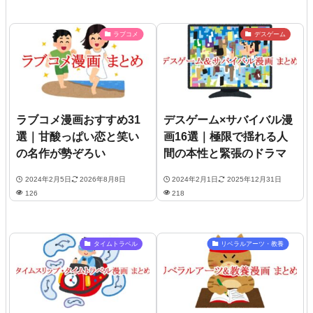
ラブコメ
デスゲーム
ラブコメ漫画おすすめ31
デスゲーム×サバイバル漫
選｜甘酸っぱい恋と笑い
画16選｜極限で揺れる人
の名作が勢ぞろい
間の本性と緊張のドラマ
2024年2月5日
2026年8月8日
2024年2月1日
2025年12月31日
126
218
タイムトラベル
リベラルアーツ・教養