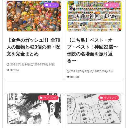
キャラ
まとめ
【金色のガッシュ!!】全79
【こち亀】ベスト・オ
人の魔物と423個の術・呪
ブ・ベスト！神回22選〜
文を完全まとめ
伝説の名場面を振り返
る〜
2021年1月24日
2026年6月14日
37634
2021年5月22日
2026年6月3日
30860
ランキング
ランキング