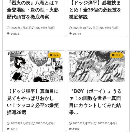
『烈火の炎』八竜とは？
【ドッジ弾平】必殺技ま
全登場回・炎の型・火影
とめ！全36個の必殺技を
歴代頭首を徹底考察
徹底解説
2020年3月31日
2026年6月3日
2020年10月27日
2026年6月3日
19831
10785
ネタ
ネタ
【ドッジ弾平】真面目に
『BØY（ボーイ）』うる
見てもやっぱりおかし
ァ！の回数を世界一真面
い！ツッコミ必至の爆笑
目にカウントしてみた結
描写28選
果…
2020年11月2日
2026年6月3日
2020年3月27日
2026年6月4日
1614
4389