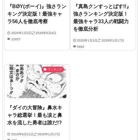
『BØY(ボーイ)』強さラン
『真島クンすっとばす!!』
キング決定版！最強キャ
強さランキング決定版！
ラ56人を徹底考察
最強キャラ33人の戦闘力
を徹底分析
2020年1月2日
2026年6月4日
22657
2020年1月1日
2026年1月17日
5682
ランキング
『ダイの大冒険』鼻水キ
ャラ総選挙！最も涙と鼻
水を流した勇者は誰だ!?
2019年9月21日
2026年1月17日