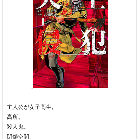
主人公が女子高生。
高所。
殺人鬼。
閉鎖空間。