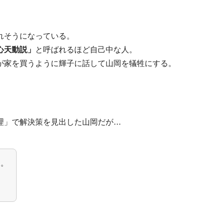
れそうになっている。
心天動説」
と呼ばれるほど自己中な人。
が家を買うように輝子に話して山岡を犠牲
にする。
理」で解決策を見出した山岡だが…
ん。