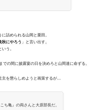
うに詰められる山岡と栗田。
晩秋にやろう
」と言い出す。
という。
月までの間に披露宴の日を決めろと山岡達に命ずる。
社主を懲らしめようと画策するが…
『こち亀』の両さんと大原部長だ。