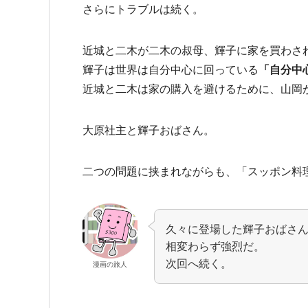
さらにトラブルは続く。
近城と二木が二木の叔母、輝子に家を買わさ
輝子は世界は自分中心に回っている
「自分中
近城と二木は家の購入を避けるために、
山岡
大原社主と輝子おばさん。
二つの問題に挟まれながらも、「スッポン料
久々に登場した輝子おばさ
相変わらず強烈だ。
次回へ続く。
漫画の旅人