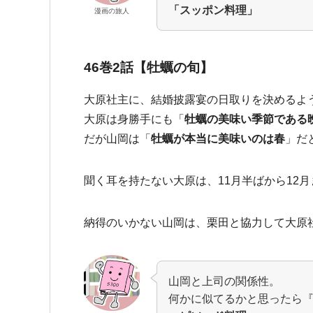
「スッポン料理」
漫画の旅人
46巻2話【牡蠣の旬】
大原社主に、結婚披露宴の日取りを決めるよ
大原は身勝手にも「
牡蠣の美味い季節である
だが山岡は「
牡蠣が本当に美味いのは春
」だ
聞く耳を持たない大原は、11月半ばから12
納得のいかない山岡は、栗田と協力して大原
山岡と上司の関係性。
何かに似てるかと思ったら