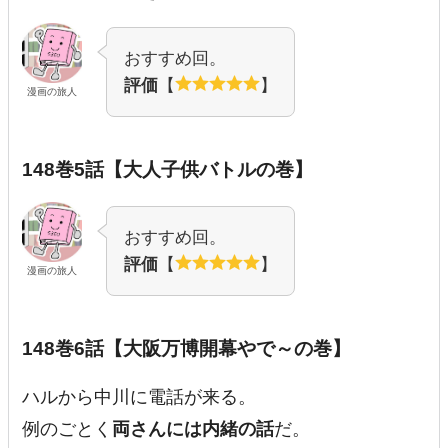
おすすめ回。
評価
【
】
漫画の旅人
148巻5話【大人子供バトルの巻】
おすすめ回。
評価
【
】
漫画の旅人
148巻6話【大阪万博開幕やで～の巻】
ハルから中川に電話が来る。
例のごとく
両さんには内緒の話
だ。