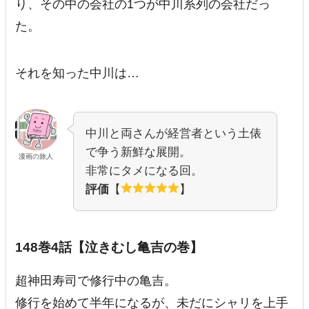
り、その中の会社の1つが中川系列の会社だっ
た。
それを知った中川は…
中川と両さんが経営者という土俵
で争う新鮮な展開。
漫画の旅人
非常にタメになる回。
評価
【
】
148巻4話【泣きむし亀吉の巻】
超神田寿司で修行中の亀吉。
修行を始めて半年になるが、未だにシャリを上手