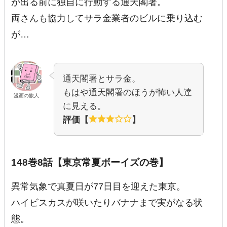
が出る前に独自に行動する通天閣署。
両さんも協力してサラ金業者のビルに乗り込む
が…
通天閣署とサラ金。
もはや通天閣署のほうが怖い人達
漫画の旅人
に見える。
評価【
】
148巻8話【東京常夏ボーイズの巻】
異常気象で真夏日が77日目を迎えた東京。
ハイビスカスが咲いたりバナナまで実がなる状
態。