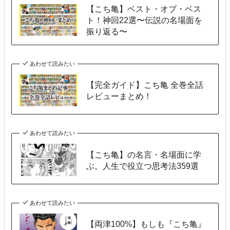
【こち亀】ベスト・オブ・ベス
ト！神回22選〜伝説の名場面を
振り返る〜
あわせて読みたい
【完全ガイド】こち亀 全巻全話
レビューまとめ！
あわせて読みたい
【こち亀】の名言・名場面に学
ぶ。人生で役立つ思考法359選
あわせて読みたい
【両津100%】もしも『こち亀』