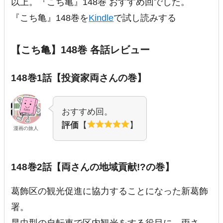
以上。『こち亀』148巻 おすすめ回でした。
『こち亀』148巻を
Kindle
で試し読みする
【こち亀】148巻 各話レビュー
148巻1話【投資家両さんの巻】
おすすめ回。
評価
【
】
漫画の旅人
148巻2話【両さんの地域貢献!?の巻】
葛飾区の観光促進に協力することになった新葛飾
署。
昆虫型の自転車で区内観光をする役目に、両さ