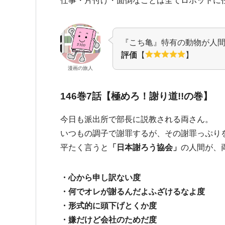
仕事・片付け・面倒なことは全てロボットに
『こち亀』特有の動物が人
評価
【
】
漫画の旅人
146巻7話【極めろ！謝り道!!の巻】
今日も派出所で部長に説教される両さん。
いつもの調子で謝罪するが、その謝罪っぷり
平たく言うと
「日本謝ろう協会」
の人間が、
・心から申し訳ない度
・何でオレが謝るんだよふざけるなよ度
・形式的に頭下げとくか度
・嫌だけど会社のためだ度