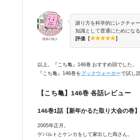
謝り方を科学的にレクチャ
知識として普通にためにな
評価
【
】
漫画の旅人
以上。『こち亀』146巻 おすすめ回でした。
『こち亀』146巻を
ブックウォーカー
で試し
【こち亀】146巻 各話レビュー
146巻1話【新年かるた取り大会の巻
2005年正月。
ゲパルトとケンカをして家出した両さん。