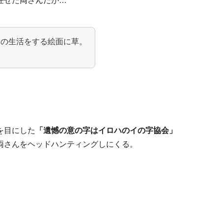
任せた両さんだが…
間の生活をする絵面に草。
を目にした
「遺憾の意の字はイロハのイの字協会」
両さんをヘッドハンティングしにくる。