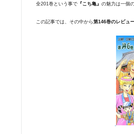
全201巻という事で
『こち亀』
の魅力は一個
この記事では、その中から
第146巻のレビュ