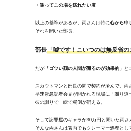
・謝ってこの場を逃れたい度
以上の基準があるが、両さんは特に
心から申
それを聞いた部長。
部長
「嘘です！こいつのは無反省の
だが
「ゴツい顔の人間が謝るのが効果的」
と
スカウトマンと部長の間で契約が済んで、両
早速緊急記者会見が開かれる現場に「謝り道
彼の謝りで一瞬で罵倒が消える。
そして謝罪屋のギャラが30万円と聞いた両
そんな両さんは署内でもクレーマー処理とし