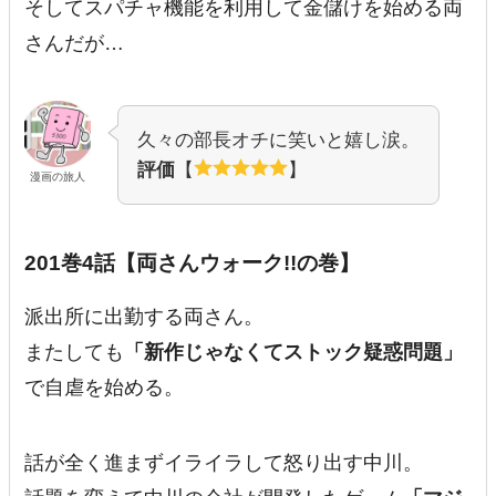
そしてスパチャ機能を利用して金儲けを始める両
さんだが…
久々の部長オチに笑いと嬉し涙。
評価
【
】
漫画の旅人
201巻4話【両さんウォーク!!の巻】
派出所に出勤する両さん。
またしても
「新作じゃなくてストック疑惑問題」
で自虐を始める。
話が全く進まずイライラして怒り出す中川。