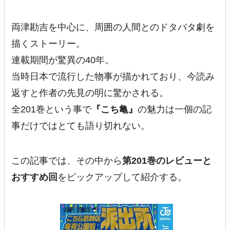
両津勘吉を中心に、周囲の人間とのドタバタ劇を
描くストーリー。
連載期間が驚異の40年。
当時日本で流行した物事が描かれており、今読み
返すと作者の先見の明に驚かされる。
全201巻という事で
『こち亀』
の魅力は一個の記
事だけではとても語り切れない。
この記事では、その中から
第201巻のレビューと
おすすめ回
をピックアップして紹介する。