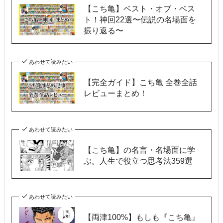
【こち亀】ベスト・オブ・ベス
ト！神回22選〜伝説の名場面を
振り返る〜
あわせて読みたい
【完全ガイド】こち亀 全巻全話
レビューまとめ！
あわせて読みたい
【こち亀】の名言・名場面に学
ぶ。人生で役立つ思考法359選
あわせて読みたい
【両津100%】もしも『こち亀』