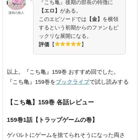
『こち亀』後期の部長の特徴に
【エロ】
がある。
漫画の旅人
このエピソードでは
【金】
を横領
するという初期からのファンもビ
ックリな展開になる。
評価
【
】
以上。『こち亀』159巻 おすすめ回でした。
『こち亀』159巻を
ブックライブ
で試し読みする
【こち亀】159巻 各話レビュー
159巻1話【トラップゲームの巻】
ゲパルトにゲームを捨てられそうになった両さ