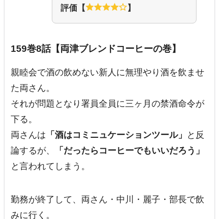
評価【
】
159巻8話【両津ブレンドコーヒーの巻】
親睦会で酒の飲めない新人に無理やり酒を飲ませ
た両さん。
それが問題となり署員全員に三ヶ月の禁酒命令が
下る。
両さんは
「酒はコミニュケーションツール」
と反
論するが、
「だったらコーヒーでもいいだろう」
と言われてしまう。
勤務が終了して、両さん・中川・麗子・部長で飲
みに行く。