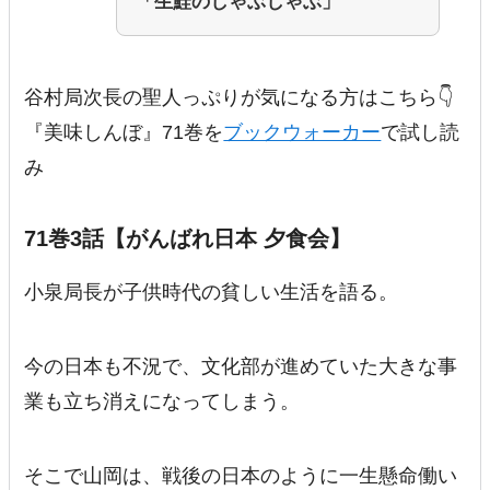
「生鮭のしゃぶしゃぶ」
谷村局次長の聖人っぷりが気になる方はこちら👇
『美味しんぼ』71巻を
ブックウォーカー
で試し読
み
71巻3話【がんばれ日本 夕食会】
小泉局長が子供時代の貧しい生活を語る。
今の日本も不況で、文化部が進めていた
大きな事
業も立ち消え
になってしまう。
そこで山岡は、戦後の日本のように一生懸命働い