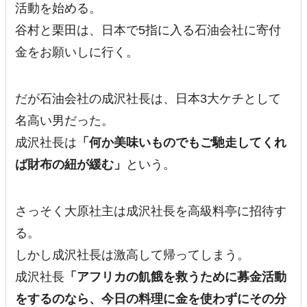
活動を始める。
谷村と栗田は、日本で5指に入る石油会社に寄付
金をお願いしに行く。
だが石油会社の成沢社長は、
日本3大ケチとして
名高い男
だった。
成沢社長は
「何か美味いものでもご馳走してくれ
ば財布の紐が緩む」
という。
さっそく大原社主は成沢社長を高級料亭に招待す
る。
しかし
成沢社長は激高
して帰ってしまう。
成沢社長
「アフリカの飢餓を救うために募金活動
をするのなら、今日の料理に金を使わずにその分