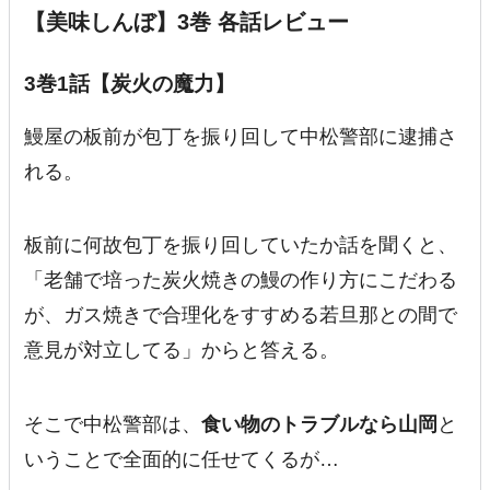
【美味しんぼ】3巻 各話レビュー
3巻1話【炭火の魔力】
鰻屋の板前が包丁を振り回して中松警部に逮捕
さ
れる。
板前に何故包丁を振り回していたか話を聞くと、
「老舗で培った炭火焼きの鰻の作り方にこだわる
が、ガス焼きで合理化をすすめる若旦那との間で
意見が対立してる」からと答える。
そこで中松警部は、
食い物のトラブルなら山岡
と
いうことで全面的に任せてくるが…