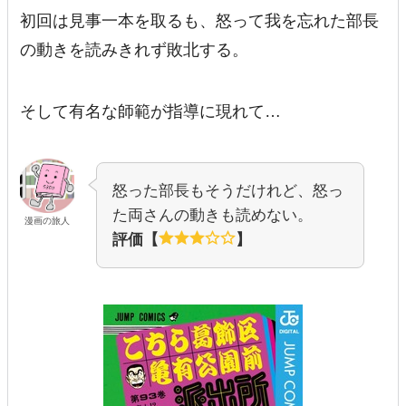
初回は見事一本を取るも、怒って我を忘れた部長
の動きを読みきれず敗北する。
そして有名な師範が指導に現れて…
怒った部長もそうだけれど、怒っ
た両さんの動きも読めない。
漫画の旅人
評価【
】