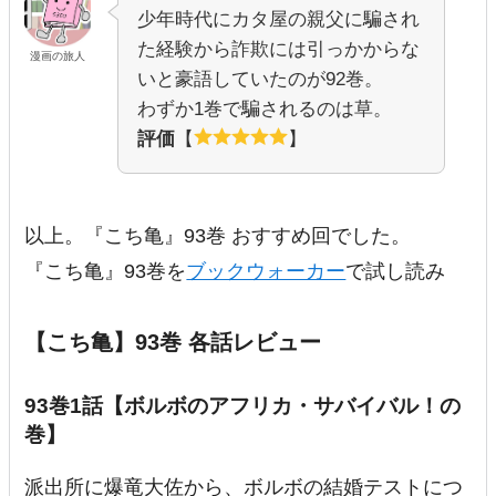
少年時代にカタ屋の親父に騙され
た経験から詐欺には引っかからな
漫画の旅人
いと豪語していたのが92巻。
わずか1巻で騙されるのは草。
評価
【
】
以上。『こち亀』93巻 おすすめ回でした。
『こち亀』93巻を
ブックウォーカー
で試し読み
【こち亀】93巻 各話レビュー
93巻1話【ボルボのアフリカ・サバイバル！の
巻】
派出所に爆竜大佐から、ボルボの結婚テストにつ