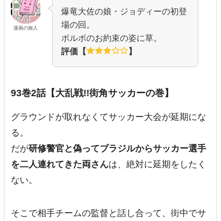
爆竜大佐の娘・ジョディーの初登
場の回。
漫画の旅人
ボルボのお約束の姿に草。
評価【
】
93巻2話【大乱戦!!街角サッカーの巻】
グラウンドが取れなくてサッカー大会が延期にな
る。
だが
研修警官と偽ってブラジルからサッカー選手
を二人連れてきた両さん
は、絶対に延期をしたく
ない。
そこで相手チームの監督と話し合って、街中でサ