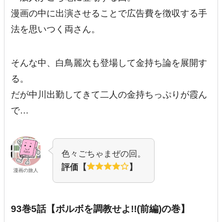
漫画の中に出演させることで広告費を徴収する手
法を思いつく両さん。
そんな中、白鳥麗次も登場して金持ち論を展開す
る。
だが中川出勤してきて二人の金持ちっぷりが霞ん
で…
色々ごちゃまぜの回。
評価【
】
漫画の旅人
93巻5話【ボルボを調教せよ!!(前編)の巻】