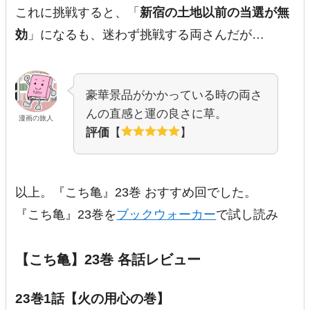
これに挑戦すると、「
新宿の土地以前の当選が無
効
」になるも、迷わず挑戦する両さんだが…
豪華景品がかかっている時の両さ
んの直感と運の良さに草。
漫画の旅人
評価
【
】
以上。『こち亀』23巻 おすすめ回でした。
『こち亀』23巻を
ブックウォーカー
で試し読み
【こち亀】23巻 各話レビュー
23巻1話【火の用心の巻】