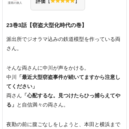
評価
【
】
漫画の旅人
23巻3話【窃盗大型化時代の巻】
派出所でジオラマ込みの鉄道模型を作っている両
さん。
そんな両さんに中川が声をかける。
中川
「
最近大型窃盗事件が続いてますから注意し
てください
」
両さん
「
心配するな。見つけたらひっ捕らえてや
る
」
と自信満々の両さん。
夜勤の前に腹ごなしをしようと、本田と横浜まで