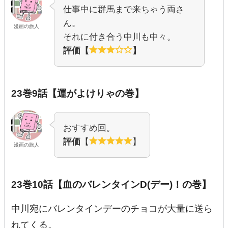
仕事中に群馬まで来ちゃう両さ
ん。
漫画の旅人
それに付き合う中川も中々。
評価【
】
23巻9話【運がよけりゃの巻】
おすすめ回。
評価
【
】
漫画の旅人
23巻10話【血のバレンタインD(デー)！の巻】
中川宛にバレンタインデーのチョコが大量に送ら
れてくる。