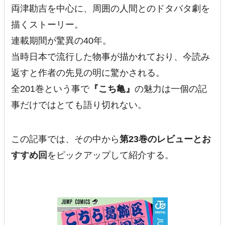
両津勘吉を中心に、周囲の人間とのドタバタ劇を
描くストーリー。
連載期間が驚異の40年。
当時日本で流行した物事が描かれており、今読み
返すと作者の先見の明に驚かされる。
全201巻という事で
『こち亀』
の魅力は一個の記
事だけではとても語り切れない。
この記事では、その中から
第23巻のレビューとお
すすめ回
をピックアップして紹介する。