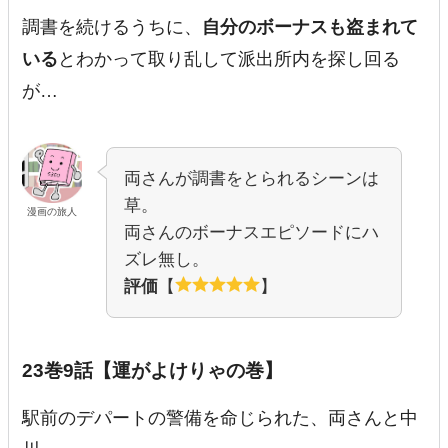
調書を続けるうちに、
自分のボーナスも盗まれて
いる
とわかって取り乱して派出所内を探し回る
が…
両さんが調書をとられるシーンは
草。
漫画の旅人
両さんのボーナスエピソードにハ
ズレ無し。
評価
【
】
23巻9話【運がよけりゃの巻】
駅前のデパートの警備を命じられた、両さんと中