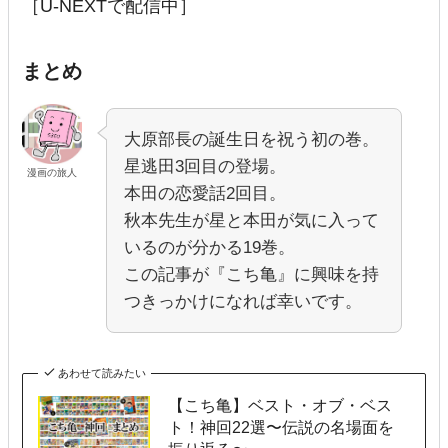
［U-NEXTで配信中］
まとめ
大原部長の誕生日を祝う初の巻。
星逃田3回目の登場。
漫画の旅人
本田の恋愛話2回目。
秋本先生が星と本田が気に入って
いるのが分かる19巻。
この記事が『こち亀』に興味を持
つきっかけになれば幸いです。
あわせて読みたい
【こち亀】ベスト・オブ・ベス
ト！神回22選〜伝説の名場面を