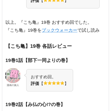
評価
【
】
以上。『こち亀』19巻 おすすめ回でした。
『こち亀』19巻を
ブックウォーカー
で試し読み
【こち亀】19巻 各話レビュー
19巻1話【部下一同よりの巻】
おすすめ回。
評価
【
】
漫画の旅人
19巻2話【み仏の心!?の巻】